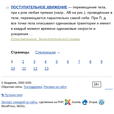
ПОСТУПАТЕЛЬНОЕ ДВИЖЕНИЕ
— перемещение тела,
10
при к ром любая прямая (напр., АВ на рис.), проведённая в
теле, перемещается параллельно самой себе. При П. д.
все точки тела описывают одинаковые траектории и имеют
в каждый момент времени одинаковые скорости и
ускорения …
Естествознание. Энциклопедический словарь
Страницы
Следующая
→
1
2
3
4
5
6
7
8
9
10
11
12
13
© Академик, 2000-2026
18+
Обратная связь:
Техподдержка
,
Реклама на сайте
👣 Путешествия
Экспорт словарей на сайты
, сделанные на PHP,
Joomla,
Drupal,
WordPress, MODx.